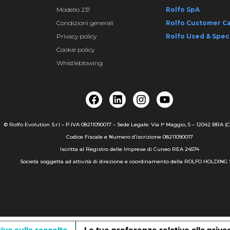
Modello 231
Rolfo SpA
Condizioni generali
Rolfo Customer C
Privacy policy
Rolfo Used & Spec
Cookie policy
Whistleblowing
© Rolfo Evolution S.r.l – P.IVA 08211090017 – Sede Legale: Via I° Maggio, 5 – 12042 BRA (C
Codice Fiscale e Numero d’iscrizione 08211090017
Iscritta al Registro delle Imprese di Cuneo REA 24574
Società soggetta ad attività di direzione e coordinamento della ROLFO HOLDING S.
iva sulla raccolta
Le tue preferenze relative alla priva