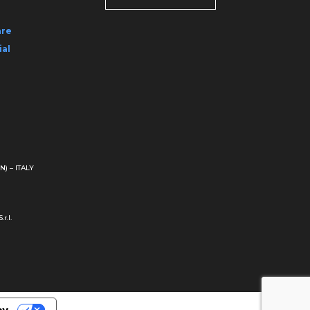
are
ial
N) – ITALY
r.l.
cy