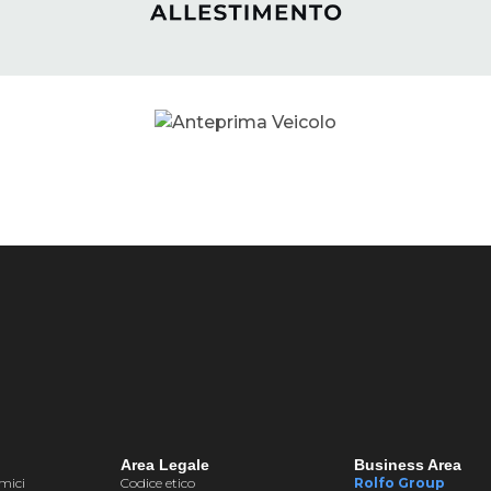
Area Legale
Business Area
rmici
Codice etico
Rolfo Group