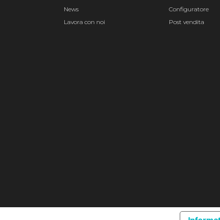
News
Configuratore
Lavora con noi
Post vendita
Informat