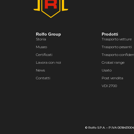
Rolfo Group
Prodotti
Storia
Trasporto vetture
Museo
Trasporto pesanti
Certificati
Trasporto confiden
Lavora con noi
Grobal range
News
Usato
Contatti
Post vendita
VDI 2700
© Rolfo S.P.A. – P.IVA 001843100