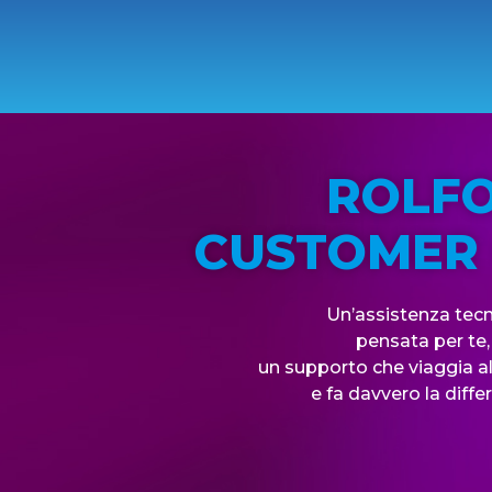
ROLF
CUSTOMER
Un’assistenza tecn
pensata per te,
un supporto che viaggia al
e fa davvero la diffe