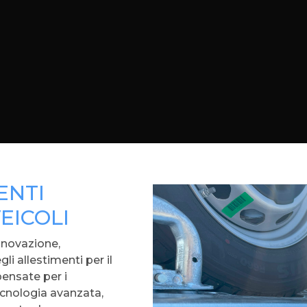
ENTI
EICOLI
nnovazione,
i allestimenti per il
pensate per i
ecnologia avanzata,