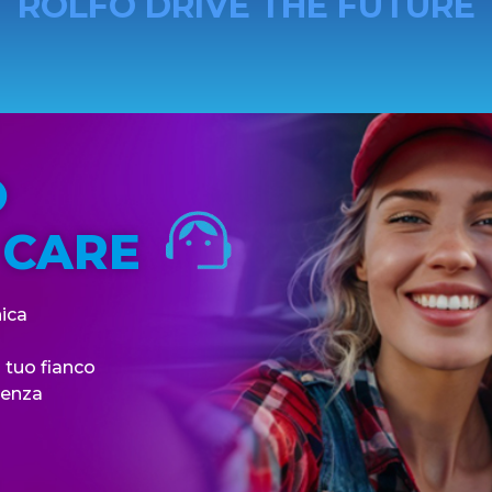
ROLFO DRIVE THE FUTURE
O
 CARE
ica
 tuo fianco
renza