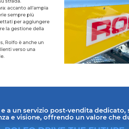
u strada.
ra: accanto all’ampia
rie sempre più
ogettati per aggiungere
re la gestione della
s, Rolfo è anche un
ienti verso una
le.
 e a un servizio post-vendita dedicato
a e visione, offrendo un valore che d